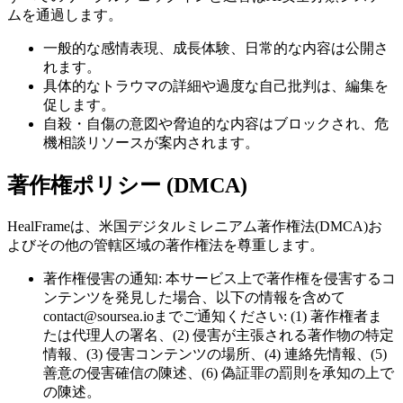
ムを通過します。
一般的な感情表現、成長体験、日常的な内容は公開さ
れます。
具体的なトラウマの詳細や過度な自己批判は、編集を
促します。
自殺・自傷の意図や脅迫的な内容はブロックされ、危
機相談リソースが案内されます。
著作権ポリシー (DMCA)
HealFrameは、米国デジタルミレニアム著作権法(DMCA)お
よびその他の管轄区域の著作権法を尊重します。
著作権侵害の通知: 本サービス上で著作権を侵害するコ
ンテンツを発見した場合、以下の情報を含めて
contact@soursea.ioまでご通知ください: (1) 著作権者ま
たは代理人の署名、(2) 侵害が主張される著作物の特定
情報、(3) 侵害コンテンツの場所、(4) 連絡先情報、(5)
善意の侵害確信の陳述、(6) 偽証罪の罰則を承知の上で
の陳述。